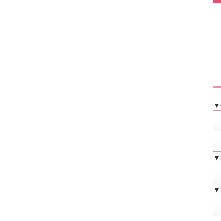
▼
▼
▼