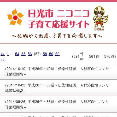
<<
1
...
54
55
56
(57)
58
59
60
件
(591
561
件
—
570
件)
>>
中
(2014/10/10) 平成26年・40週～伝染性紅斑、Ａ群溶血性レンサ
球菌咽頭炎～
(2014/10/03) 平成26年・39週～伝染性紅斑、Ａ群溶血性レンサ
球菌咽頭炎～
(2014/09/26) 平成26年・38週～伝染性紅斑、Ａ群溶血性レンサ
球菌咽頭炎～